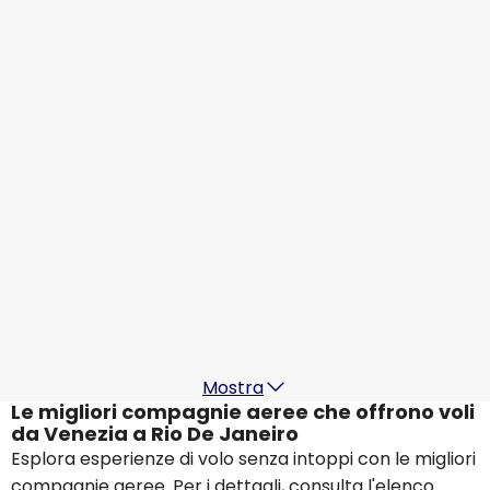
Air France
Rio De Janeiro
18 ago
-
25 ago
€ 1.027,96
Da
KLM
Rio De Janeiro
20 ago
-
27 ago
€ 1.097,98
Da
ITA Airways
Rio De Janeiro
21 ago
-
28 ago
€ 1.152,31
Da
Mostra
Le migliori compagnie aeree che offrono voli
da Venezia a Rio De Janeiro
Esplora esperienze di volo senza intoppi con le migliori
compagnie aeree. Per i dettagli, consulta l'elenco