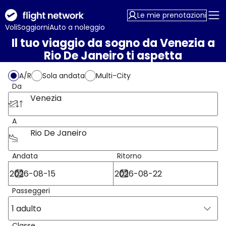
Le mie prenotazioni
Voli
Soggiorni
Auto a noleggio
Il tuo viaggio da sogno da Venezia a
Rio De Janeiro ti aspetta
A/R
Sola andata
Multi-City
Da
Venezia
A
Rio De Janeiro
Andata
Ritorno
Passeggeri
1 adulto
Classe