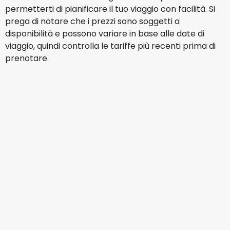
permetterti di pianificare il tuo viaggio con facilità. Si
prega di notare che i prezzi sono soggetti a
disponibilità e possono variare in base alle date di
viaggio, quindi controlla le tariffe più recenti prima di
prenotare.
LATAM
+
1 Altro
Rio De Janeiro
15 ago
-
22 ago
€ 1.077,14
Da
KLM
+
1 Altro
Rio De Janeiro
16 ago
-
23 ago
€ 1.099,13
Da
Air France
+
1 Altro
Rio De Janeiro
17 ago
-
24 ago
€ 1.065,92
Da